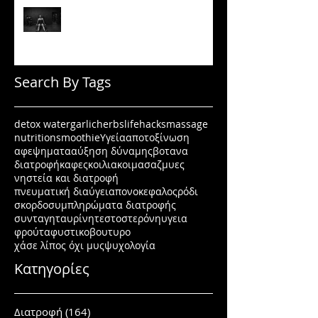
Πώς να μένεις σε πρόγραμμα
όταν δεν έχεις κίνητρο
Search By Tags
detox water
garlic
herbs
lifehacks
massage
nutrition
smoothie
Υγεία
αποτοξίνωση
αφεψηματα
αύξηση δύναμης
βοτανα
διατροφή
καφες
κοιλιακοι
μασαζ
μυες
νηστεία και διατροφή
πνευματική διαύγεια
πονοκεφαλος
ρόδι
σκορδο
συμπληρώματα διατροφής
συνταγη
ταυρίνη
τεστοστερόνη
υγεια
φρούτα
φυστικοβουτυρο
χάσε λίπος όχι μυς
ψυχολογία
Κατηγορίες
Διατροφή
(164)
164 posts