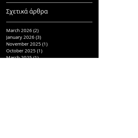
Σχετικά άρθρα
March 2026
(2)
2 posts
January 2026
(3)
3 posts
November 2025
(1)
1 post
October 2025
(1)
1 post
March 2025
(1)
1 post
February 2025
(1)
1 post
January 2025
(2)
2 posts
November 2024
(3)
3 posts
October 2024
(4)
4 posts
September 2024
(2)
2 posts
July 2024
(4)
4 posts
June 2024
(3)
3 posts
April 2024
(1)
1 post
February 2024
(6)
6 posts
January 2024
(1)
1 post
November 2023
(2)
2 posts