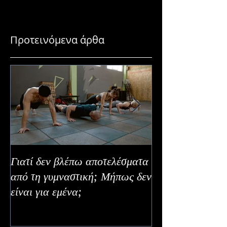
Χρώμα Χωρίς Κινδύνους
Πόσο Απαραίτητα
Προτεινόμενα άρθα
Γιατί δεν βλέπω αποτελέσματα
Καλοκαιρινή Ευε
από τη γυμναστική; Μήπως δεν
Καλύτερα Φρούτ
είναι για εμένα;
Εναλλακτικοί Τ
Κατανάλωσης