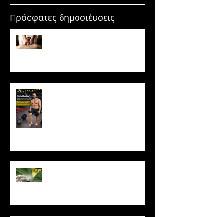
Πρόσφατες δημοσιέυσεις
Μασάζ & Μυϊκή Ανάπτυξη:
Μύθος ή κρυφό εργαλείο
υπερτροφίας;
Ξυπόλυτος στο γυμναστήριο: Η
νέα μόδα που εγκυμονεί
κινδύνους
Το ρύζι δεν είναι τόσο αθώο
όσο νομίζεις