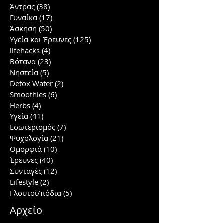
Άντρας
(38)
38 posts
Γυναίκα
(17)
17 posts
Άσκηση
(50)
50 posts
Υγεία και Έρευνες
(125)
125 posts
lifehacks
(4)
4 posts
Βότανα
(23)
23 posts
Νηστεία
(5)
5 posts
Detox Water
(2)
2 posts
Smoothies
(6)
6 posts
Herbs
(4)
4 posts
Υγεία
(41)
41 posts
Εσωτερισμός
(7)
7 posts
Ψυχολογία
(21)
21 posts
Ομορφιά
(10)
10 posts
Έρευνες
(40)
40 posts
Συνταγές
(12)
12 posts
Lifestyle
(2)
2 posts
Γλουτοί/πόδια
(5)
5 posts
Αρχείο