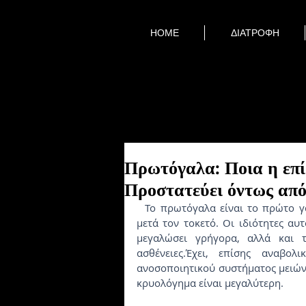
HOME
ΔΙΑΤΡΟΦΗ
Πρωτόγαλα: Ποια η επί
Προστατεύει όντως από
  Το πρωτόγαλα είναι το πρώτο γάλα που βγαίνει από τη μητέρα(ανθρώπων και ζώων) 
μετά τον τοκετό. Οι ιδιότητες αυ
μεγαλώσει γρήγορα, αλλά και τ
ασθένειες.Έχει, επίσης αναβολι
ανοσοποιητικού συστήματος μειώνε
κρυολόγημα είναι μεγαλύτερη.