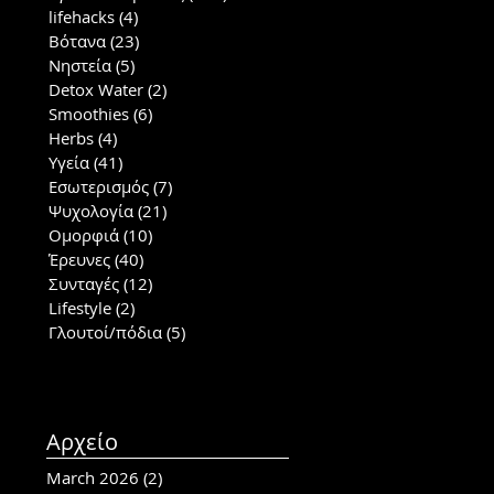
lifehacks
(4)
4 posts
Βότανα
(23)
23 posts
Νηστεία
(5)
5 posts
Detox Water
(2)
2 posts
Smoothies
(6)
6 posts
Herbs
(4)
4 posts
Υγεία
(41)
41 posts
Εσωτερισμός
(7)
7 posts
Ψυχολογία
(21)
21 posts
Ομορφιά
(10)
10 posts
Έρευνες
(40)
40 posts
Συνταγές
(12)
12 posts
Lifestyle
(2)
2 posts
Γλουτοί/πόδια
(5)
5 posts
Αρχείο
March 2026
(2)
2 posts