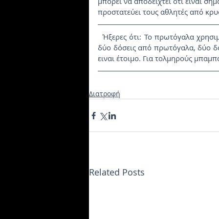
μπορεί να αποδειχτεί ότι είναι σημ
προστατεύει τους αθλητές από κρ
  Ήξερες ότι: Το πρωτόγαλα χρησιμοποιείται σε πολλά cocktail. Boobie White Russians με 
δύο δόσεις από πρωτόγαλα, δύο δόσ
ειναι έτοιμο. Για τολμηρούς μπαμπ
Διατροφή
Related Posts