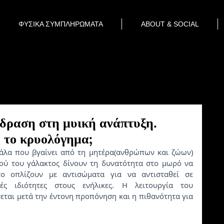
ΦΥΣΙΚΑ ΣΥΜΠΛΗΡΩΜΑΤΑ
ABOUT & SOCIAL
δραση στη μυική ανάπτυξη.
 το κρυολόγημα;
τού του γάλακτος δίνουν τη δυνατότητα στο μωρό να 
ο οπλίζουν με αντισώματα για να αντισταθεί σε 
κές ιδιότητες στους ενήλικες. Η λειτουργία του 
ται μετά την έντονη προπόνηση και η πιθανότητα για 