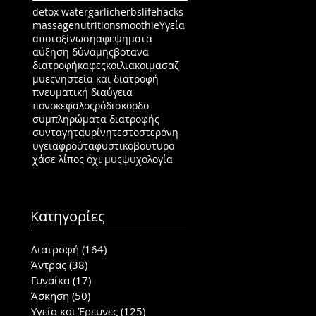
detox water
garlic
herbs
lifehacks
massage
nutrition
smoothie
Υγεία
αποτοξίνωση
αφεψηματα
αύξηση δύναμης
βοτανα
διατροφή
καφες
κοιλιακοι
μασαζ
μυες
νηστεία και διατροφή
πνευματική διαύγεια
πονοκεφαλος
ρόδι
σκορδο
συμπληρώματα διατροφής
συνταγη
ταυρίνη
τεστοστερόνη
υγεια
φρούτα
φυστικοβουτυρο
χάσε λίπος όχι μυς
ψυχολογία
Κατηγορίες
Διατροφή
(164)
164 posts
Άντρας
(38)
38 posts
Γυναίκα
(17)
17 posts
Άσκηση
(50)
50 posts
Υγεία και Έρευνες
(125)
125 posts