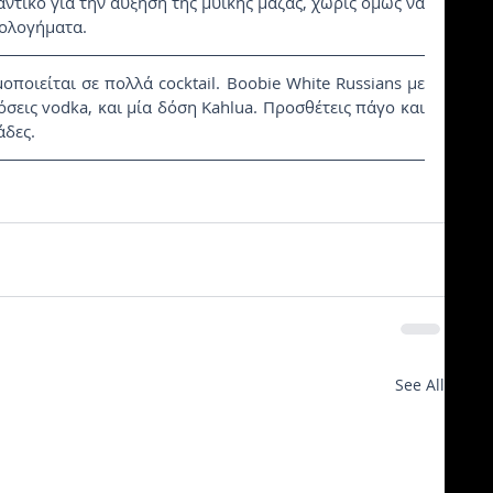
αντικό για την αύξηση της μυικής μάζας, χωρίς όμως να 
υολογήματα.
εις vodka, και μία δόση Kahlua. Προσθέτεις πάγο και 
άδες.
See All