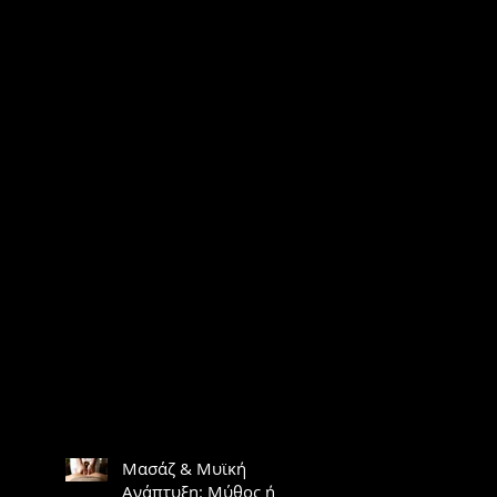
Μασάζ & Μυϊκή
Ανάπτυξη: Μύθος ή