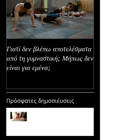
Γιατί δεν βλέπω αποτελέσματα
Καλοκαιρινή Ευε
από τη γυμναστική; Μήπως δεν
Καλύτερα Φρούτ
είναι για εμένα;
Εναλλακτικοί Τ
Κατανάλωσης
Πρόσφατες δημοσιέυσεις
Μασάζ & Μυϊκή Ανάπτυξη:
Μύθος ή κρυφό εργαλείο
υπερτροφίας;