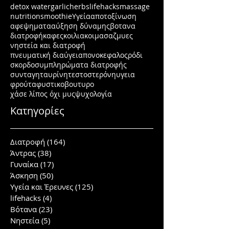
detox water
garlic
herbs
lifehacks
massage
nutrition
smoothie
Υγεία
αποτοξίνωση
αφεψηματα
αύξηση δύναμης
βοτανα
διατροφή
καφες
κοιλιακοι
μασαζ
μυες
νηστεία και διατροφή
πνευματική διαύγεια
πονοκεφαλος
ρόδι
σκορδο
συμπληρώματα διατροφής
συνταγη
ταυρίνη
τεστοστερόνη
υγεια
φρούτα
φυστικοβουτυρο
χάσε λίπος όχι μυς
ψυχολογία
Κατηγορίες
Διατροφή
(164)
164 posts
Άντρας
(38)
38 posts
Γυναίκα
(17)
17 posts
Άσκηση
(50)
50 posts
Υγεία και Έρευνες
(125)
125 posts
lifehacks
(4)
4 posts
Βότανα
(23)
23 posts
Νηστεία
(5)
5 posts