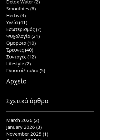
Detox Water
(2)
2 posts
Smoothies
(6)
6 posts
Herbs
(4)
4 posts
Υγεία
(41)
41 posts
Εσωτερισμός
(7)
7 posts
Ψυχολογία
(21)
21 posts
Ομορφιά
(10)
10 posts
Έρευνες
(40)
40 posts
Συνταγές
(12)
12 posts
Lifestyle
(2)
2 posts
Γλουτοί/πόδια
(5)
5 posts
Αρχείο
Σχετικά άρθρα
March 2026
(2)
2 posts
January 2026
(3)
3 posts
November 2025
(1)
1 post