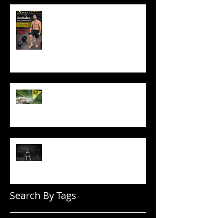
Ξυπόλυτος στο γυμναστήριο: Η
νέα μόδα που εγκυμονεί
κινδύνους
Το ρύζι δεν είναι τόσο αθώο
όσο νομίζεις
Πώς να μένεις σε πρόγραμμα
όταν δεν έχεις κίνητρο
Search By Tags