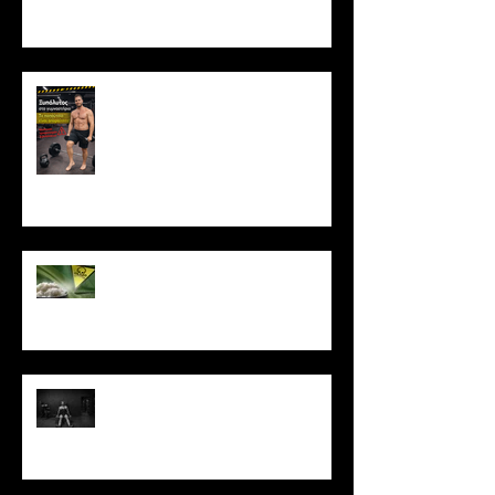
υπερτροφίας;
Ξυπόλυτος στο γυμναστήριο: Η
νέα μόδα που εγκυμονεί
κινδύνους
Το ρύζι δεν είναι τόσο αθώο
όσο νομίζεις
Πώς να μένεις σε πρόγραμμα
όταν δεν έχεις κίνητρο