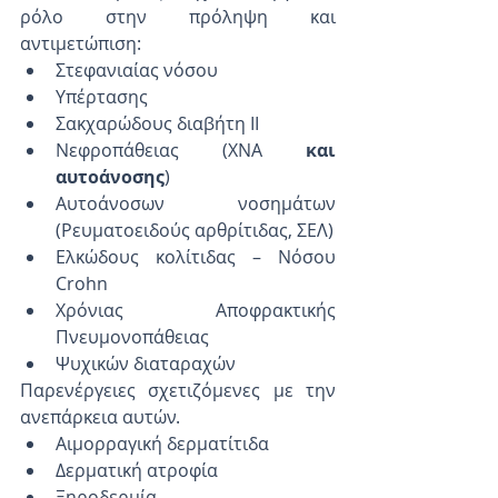
ρόλο στην πρόληψη και 
αντιμετώπιση: 
Στεφανιαίας νόσου  
Υπέρτασης  
Σακχαρώδους διαβήτη ΙΙ  
Νεφροπάθειας (ΧΝΑ 
και 
αυτοάνοσης
)  
Αυτοάνοσων νοσημάτων 
(Ρευματοειδούς αρθρίτιδας, ΣΕΛ)  
Ελκώδους κολίτιδας – Νόσου 
Crohn  
Χρόνιας Αποφρακτικής 
Πνευμονοπάθειας  
Ψυχικών διαταραχών 
Παρενέργειες σχετιζόμενες με την 
ανεπάρκεια αυτών. 
Αιμορραγική δερματίτιδα  
Δερματική ατροφία  
Ξηροδερμία  