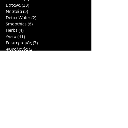
Βότανα
(23)
23 posts
Νηστεία
(5)
5 posts
Detox Water
(2)
2 posts
Smoothies
(6)
6 posts
Herbs
(4)
4 posts
Υγεία
(41)
41 posts
Εσωτερισμός
(7)
7 posts
Ψυχολογία
(21)
21 posts
Ομορφιά
(10)
10 posts
Έρευνες
(40)
40 posts
Συνταγές
(12)
12 posts
Lifestyle
(2)
2 posts
Γλουτοί/πόδια
(5)
5 posts
Αρχείο
Σχετικά άρθρα
March 2026
(2)
2 posts