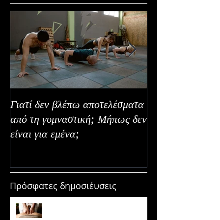
Γιατί δεν βλέπω αποτελέσματα
Καλοκαιρινή Ευε
από τη γυμναστική; Μήπως δεν
Καλύτερα Φρούτ
είναι για εμένα;
Εναλλακτικοί Τ
Κατανάλωσης
Πρόσφατες δημοσιέυσεις
Μασάζ & Μυϊκή Ανάπτυξη:
Μύθος ή κρυφό εργαλείο