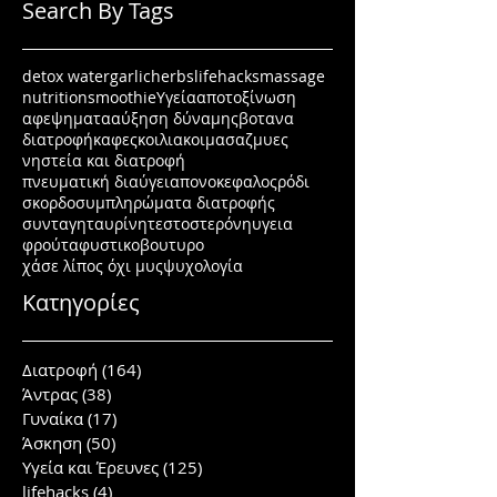
Search By Tags
detox water
garlic
herbs
lifehacks
massage
nutrition
smoothie
Υγεία
αποτοξίνωση
αφεψηματα
αύξηση δύναμης
βοτανα
διατροφή
καφες
κοιλιακοι
μασαζ
μυες
νηστεία και διατροφή
πνευματική διαύγεια
πονοκεφαλος
ρόδι
σκορδο
συμπληρώματα διατροφής
συνταγη
ταυρίνη
τεστοστερόνη
υγεια
φρούτα
φυστικοβουτυρο
χάσε λίπος όχι μυς
ψυχολογία
Κατηγορίες
Διατροφή
(164)
164 posts
Άντρας
(38)
38 posts
Γυναίκα
(17)
17 posts
Άσκηση
(50)
50 posts
Υγεία και Έρευνες
(125)
125 posts
lifehacks
(4)
4 posts