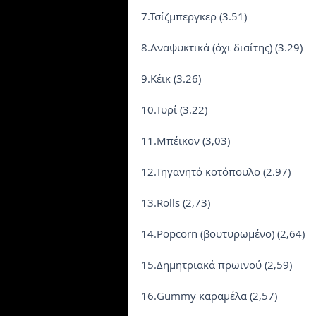
7.Τσίζμπεργκερ (3.51)
8.Αναψυκτικά (όχι διαίτης) (3.29)
9.Κέικ (3.26)
10.Τυρί (3.22)
11.Μπέικον (3,03)
12.Τηγανητό κοτόπουλο (2.97)
13.Rolls (2,73)
14.Popcorn (βουτυρωμένο) (2,64)
15.Δημητριακά πρωινού (2,59)
16.Gummy καραμέλα (2,57)