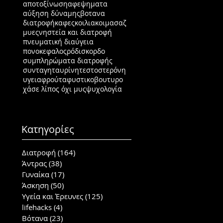
αποτοξίνωση
αφεψηματα
αύξηση δύναμης
βοτανα
διατροφή
καφες
κοιλιακοι
μασαζ
μυες
νηστεία και διατροφή
πνευματική διαύγεια
πονοκεφαλος
ρόδι
σκορδο
συμπληρώματα διατροφής
συνταγη
ταυρίνη
τεστοστερόνη
υγεια
φρούτα
φυστικοβουτυρο
χάσε λίπος όχι μυς
ψυχολογία
Κατηγορίες
Διατροφή
(164)
164 posts
Άντρας
(38)
38 posts
Γυναίκα
(17)
17 posts
Άσκηση
(50)
50 posts
Υγεία και Έρευνες
(125)
125 posts
lifehacks
(4)
4 posts
Βότανα
(23)
23 posts