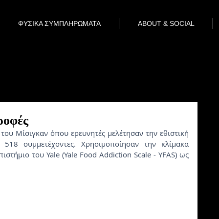
ΦΥΣΙΚΑ ΣΥΜΠΛΗΡΩΜΑΤΑ
ABOUT & SOCIAL
τροφές
του Μίσιγκαν όπου ερευνητές μελέτησαν την εθιστική 
518 συμμετέχοντες. Χρησιμοποίησαν την κλίμακα 
τήμιο του Yale (Yale Food Addiction Scale - YFAS) ως 