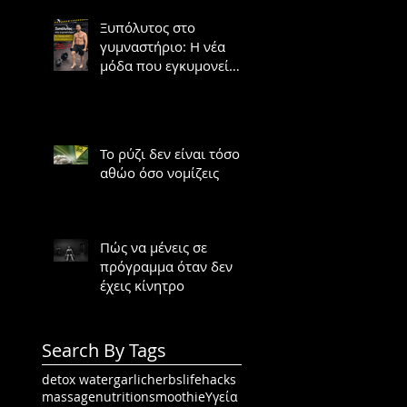
Ξυπόλυτος στο
γυμναστήριο: Η νέα
μόδα που εγκυμονεί
κινδύνους
Το ρύζι δεν είναι τόσο
αθώο όσο νομίζεις
Πώς να μένεις σε
πρόγραμμα όταν δεν
έχεις κίνητρο
Search By Tags
detox water
garlic
herbs
lifehacks
massage
nutrition
smoothie
Υγεία