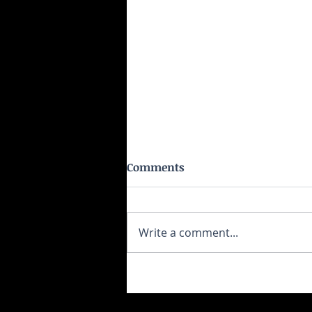
Comments
Write a comment...
Το ρύζι δεν είναι τόσο αθώο όσ
νομίζεις