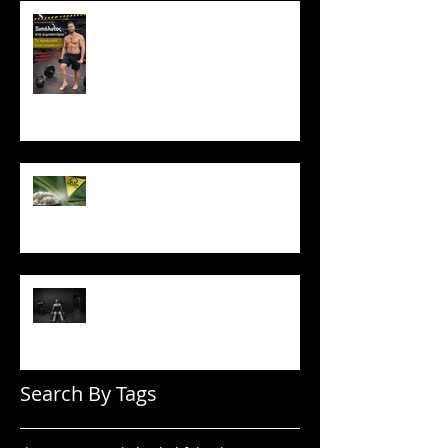
Ξυπόλυτος στο γυμναστήριο: Η
νέα μόδα που εγκυμονεί
κινδύνους
Το ρύζι δεν είναι τόσο αθώο
όσο νομίζεις
Πώς να μένεις σε πρόγραμμα
όταν δεν έχεις κίνητρο
Search By Tags