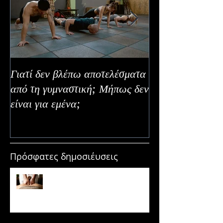
Γιατί δεν βλέπω αποτελέσματα
Καλοκαιρινή Ευε
από τη γυμναστική; Μήπως δεν
Καλύτερα Φρούτ
είναι για εμένα;
Εναλλακτικοί Τ
Κατανάλωσης
Πρόσφατες δημοσιέυσεις
Μασάζ & Μυϊκή Ανάπτυξη:
Μύθος ή κρυφό εργαλείο
υπερτροφίας;