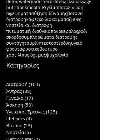
detox water
garlic
herbs
lifehacks
massage
nutrition
smoothie
Υγεία
αποτοξίνωση
αφεψηματα
αύξηση δύναμης
βοτανα
διατροφή
καφες
κοιλιακοι
μασαζ
μυες
νηστεία και διατροφή
πνευματική διαύγεια
πονοκεφαλος
ρόδι
σκορδο
συμπληρώματα διατροφής
συνταγη
ταυρίνη
τεστοστερόνη
υγεια
φρούτα
φυστικοβουτυρο
χάσε λίπος όχι μυς
ψυχολογία
Κατηγορίες
Διατροφή
(164)
164 posts
Άντρας
(38)
38 posts
Γυναίκα
(17)
17 posts
Άσκηση
(50)
50 posts
Υγεία και Έρευνες
(125)
125 posts
lifehacks
(4)
4 posts
Βότανα
(23)
23 posts
Νηστεία
(5)
5 posts
Detox Water
(2)
2 posts