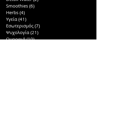
Smoothies
(6)
6 posts
Herbs
(4)
4 posts
Υγεία
(41)
41 posts
Εσωτερισμός
(7)
7 posts
Ψυχολογία
(21)
21 posts
Ομορφιά
(10)
10 posts
Έρευνες
(40)
40 posts
Συνταγές
(12)
12 posts
Lifestyle
(2)
2 posts
Γλουτοί/πόδια
(5)
5 posts
Αρχείο
Σχετικά άρθρα
March 2026
(2)
2 posts
January 2026
(3)
3 posts
November 2025
(1)
1 post
October 2025
(1)
1 post